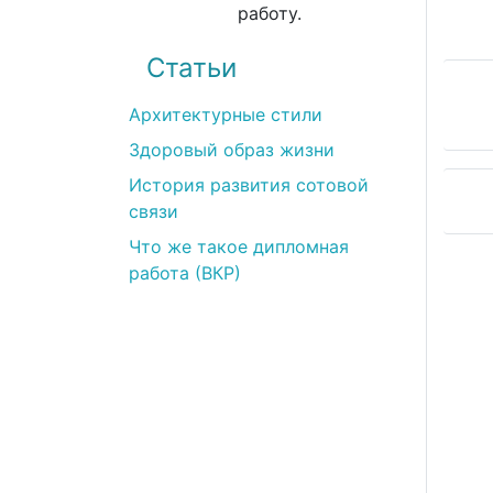
работу.
Статьи
Архитектурные стили
Здоровый образ жизни
История развития сотовой
связи
Что же такое дипломная
Илья
работа (ВКР)
(12.03.2022)
Все прекрасно! Наивысшее качество услуг.
Возникло несколько вопросов на этапе
получения работы. Но менеджер Виктория
все объяснила.