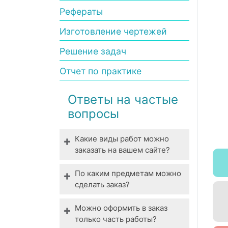
Рефераты
Изготовление чертежей
Решение задач
Отчет по практике
Ответы на частые
вопросы
Какие виды работ можно
заказать на вашем сайте?
Мы выполняем все виды
По каким предметам можно
студенческих работ. У нас
сделать заказ?
вы можете заказать
Технические,
выполнение даже
Можно оформить в заказ
гуманитарные,
специфической работы.
только часть работы?