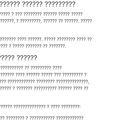
??????? ?????? ?????????
????? ? ??? ???????? ?????? ????? ?????
??????, ? ?????????, ?????? ?? ??????. ?????
??????? ???? ??????. ????? ???????? ???? ??
??? ? ????? ??????? ?? ???????.
????? ??????
??????????? ?? ????????? ????
?????? ???? ?????? ????? ??? ????????? ?
???? ???????????? ???????? ??????????????,
????? ? ??????? ?????????? ?????? ???? ??
?????? ?????????????? ? ???? ????????:
??? ???????? ? ??????????? ????????????