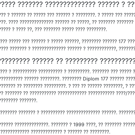
????? ??????? ?????????????? ?????? ? ?
?? ? ?????? ?? ????? ??? ?????? ? ????????. ? ????? ??? ????
??. ???? ?????????????? ?????? ?? ?????, ?? ??????? ??????? 
???? ? ???? ??, ??? ??????? ????? ???? ????????.
??? ????? ??? ?????? ? ????? ??????, ???????? ?????? 177 ???
???? ??????? ? ?????????????? ?????? ? ????????????, ???????
????????? ?????? ?? ????????? ?????????
???? ? ?????????? ?????????? ? ?????????. ??????? ??? ????? 
?????????? ?????? ????????. ???????? Diplom 177 ?????? ????
??????? ?? ???????? ?????????. ? ??? ?? ?????? ????????, ? ?
?? ??????? ?? ??????????? ???????????? ??????????? ????/???
???????? ???????.
???????? ??????? ? ?????????? ?????????????? ??????. ??????
?????? ??????????????. ??????? ? 1999 ????, ?? ??????? ????
(???????????? ????????????? ? ?????? ?? ????????.