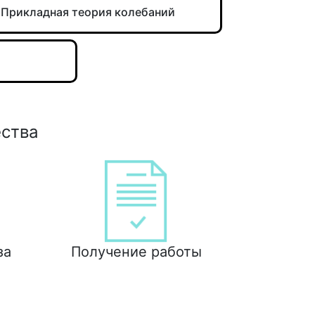
Прикладная теория колебаний
ества
за
Получение работы