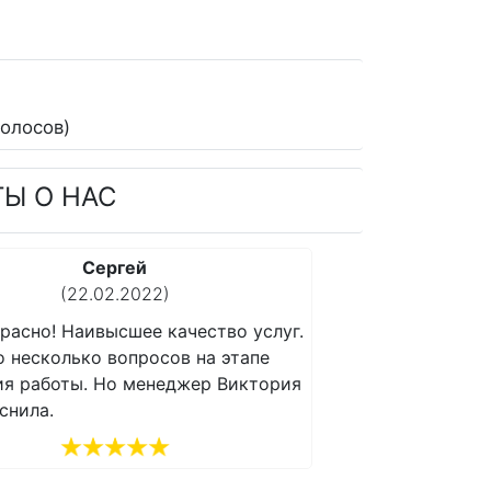
олосов)
ТЫ О НАС
Сергей
(22.02.2022)
(1
расно! Наивысшее качество услуг.
Все прекрасно! Н
о несколько вопросов на этапе
Возникло несколь
ия работы. Но менеджер Виктория
получения работы
снила.
все объяснила.