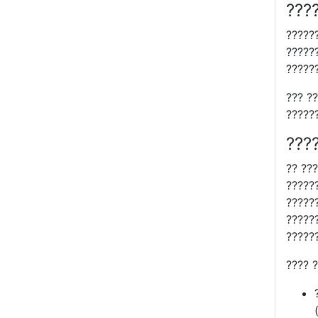
???
??????
??????
??????
??? ??
?????
???
?? ??
?????
?????
?????
?????
???? 