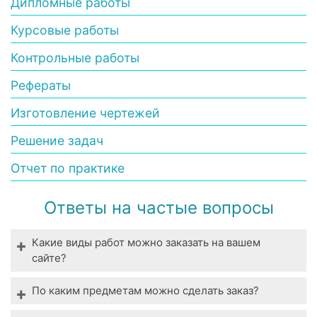
Дипломные работы
Курсовые работы
Контрольные работы
Рефераты
Изготовление чертежей
Решение задач
Отчет по практике
Ответы на частые вопросы
Какие виды работ можно заказать на вашем
сайте?
Мы выполняем все виды студенческих работ. У
По каким предметам можно сделать заказ?
нас вы можете заказать выполнение даже