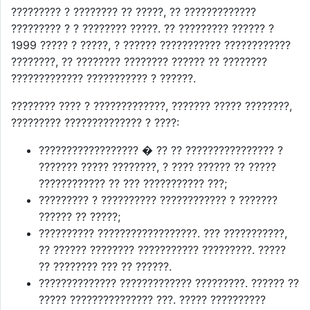
????????? ? ???????? ?? ?????, ?? ?????????????
????????? ? ? ???????? ?????. ?? ????????? ?????? ?
1999 ????? ? ?????, ? ?????? ??????????? ????????????
????????, ?? ???????? ???????? ?????? ?? ????????
????????????? ??????????? ? ??????.
???????? ???? ? ?????????????, ??????? ????? ????????,
????????? ?????????????? ? ????:
?????????????????? � ?? ?? ???????????????? ?
??????? ????? ????????, ? ???? ?????? ?? ?????
???????????? ?? ??? ??????????? ???;
????????? ? ?????????? ???????????? ? ???????
?????? ?? ?????;
?????????? ??????????????????. ??? ???????????,
?? ?????? ???????? ??????????? ?????????. ?????
?? ???????? ??? ?? ??????.
?????????????? ????????????? ?????????. ?????? ??
????? ??????????????? ???. ????? ??????????