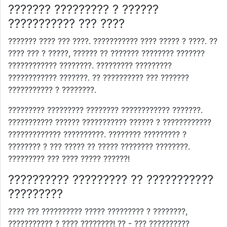
??????? ????????? ? ??????
??????????? ??? ????
??????? ???? ??? ????. ??????????? ???? ????? ? ????. ??
???? ??? ? ?????, ?????? ?? ??????? ???????? ???????
???????????? ????????. ????????? ?????????
???????????? ???????. ?? ?????????? ??? ???????
??????????? ? ????????.
????????? ????????? ???????? ???????????? ???????.
??????????? ?????? ??????????? ?????? ? ????????????
????????????? ??????????. ???????? ????????? ?
???????? ? ??? ????? ?? ????? ???????? ????????.
????????? ??? ???? ????? ??????!
?????????? ????????? ?? ???????????
?????????
???? ??? ?????????? ????? ????????? ? ????????,
??????????? ? ???? ????????! ?? - ??? ??????????