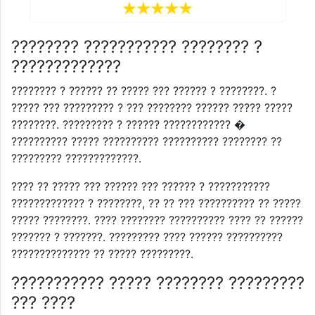
???????? ??????????? ???????? ?
?????????????
???????? ? ?????? ?? ????? ??? ?????? ? ????????. ?
????? ??? ????????? ? ??? ???????? ?????? ????? ?????
????????. ????????? ? ?????? ???????????? �
?????????? ????? ?????????? ?????????? ???????? ??
????????? ?????????????.
???? ?? ????? ??? ?????? ??? ?????? ? ???????????
????????????? ? ????????, ?? ?? ??? ?????????? ?? ?????
????? ????????. ???? ???????? ?????????? ???? ?? ??????
??????? ? ???????. ????????? ???? ?????? ??????????
?????????????? ?? ????? ?????????.
??????????? ????? ???????? ?????????
??? ????