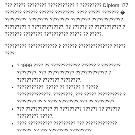
??? ????? ???????? ??????????? ? ????????? Diplom 177
??????? ?????? ?????? ????????. ???? ????? ??????? �
?????????. ???????? ???????? ???????? ?????????????
????????? ? ?????????????. ?? ?????? ?? ??????????? ?
??????? ???????? ?????????? ????? ?? ?????.
????????? ???????????? ? ?????? ?????????????? ?????
????:
? 1999 ???? ?? ???????????? ?????? ? ????????
????????. ??? ??????????? ????????????? ?
?????????? ??????? ????????.
???????????. ????? ?? ?????? ? ?????
??????????????. ????????, ??? ????? ?????????? ?
???????? ?? ? ???? ???????? ??? ?? ????????.
??? ??????????? ?? ????????? ?????? ?? ??????
????????? ?????.
???? ?????????? ????????? ??? ?????????????
??????, ?? ??? ???????? ?????????.