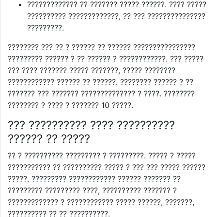
????????????? ?? ??????? ????? ??????. ???? ?????
?????????? ?????????????, ?? ??? ???????????????
?????????.
???????? ??? ?? ? ?????? ?? ?????? ????????????????
????????? ?????? ? ?? ?????? ? ????????????. ??? ?????
??? ???? ??????? ????? ???????, ????? ????????
???????????? ?????? ?? ??????. ???????? ?????? ? ??
??????? ??? ??????? ?????????????? ? ????. ????????
???????? ? ???? ? ??????? 10 ?????.
??? ?????????? ???? ??????????
?????? ?? ?????
?? ? ?????????? ????????? ? ?????????. ????? ? ?????
??????????? ?? ?????????? ????? ? ??? ??? ????? ??????
?????. ????????? ???????????? ?????? ??????? ??
????????? ????????? ????, ?????????? ??????? ?
????????????? ? ???????????? ????? ??????, ???????,
?????????? ?? ?? ??????????.