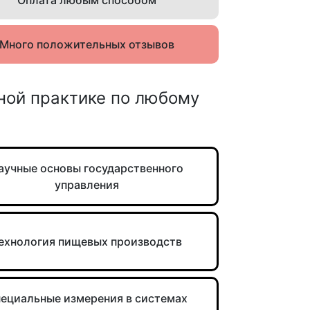
Оплата любым способом
Много положительных отзывов
ной практике по любому
аучные основы государственного
управления
ехнология пищевых производств
ециальные измерения в системах