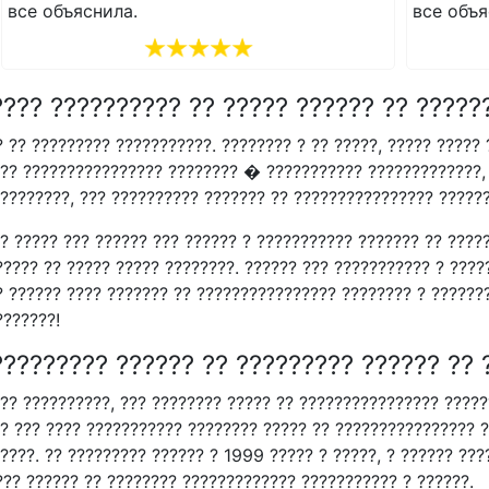
все объяснила.
???? ?????????? ?? ????? ?????? ?? ?????
 ?? ????????? ???????????. ???????? ? ?? ?????, ????? ????? 
 ?? ???????????????? ???????? � ??????????? ?????????????, 
 ????????, ??? ?????????? ??????? ?? ???????????????? ??????
? ????? ??? ?????? ??? ?????? ? ??????????? ??????? ?? ????
????? ?? ????? ????? ????????. ?????? ??? ??????????? ? ????
? ?????? ???? ??????? ?? ???????????????? ???????? ? ???????
???????!
????????? ?????? ?? ????????? ?????? ??
?? ??????????, ??? ???????? ????? ?? ???????????????? ??????
 ? ??? ???? ??????????? ???????? ????? ?? ???????????????? ?
????. ?? ????????? ?????? ? 1999 ????? ? ?????, ? ?????? ??
??? ?????? ?? ???????? ????????????? ??????????? ? ??????.