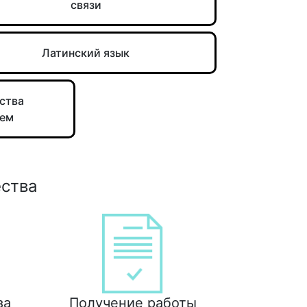
связи
Латинский язык
ства
тем
ества
за
Получение работы