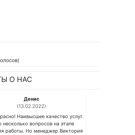
олосов)
ТЫ О НАС
Екатерина
(04.02.2022)
Все прекрасно! Наивысшее качество услуг.
Все прекр
Возникло несколько вопросов на этапе
Возникло 
получения работы. Но менеджер Виктория
получени