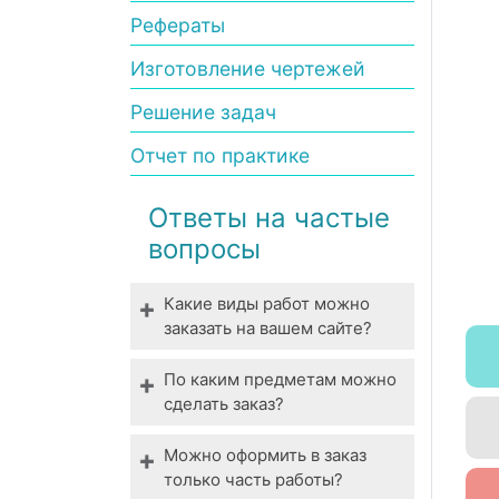
Рефераты
Изготовление чертежей
Решение задач
Отчет по практике
Ответы на частые
вопросы
Какие виды работ можно
заказать на вашем сайте?
Мы выполняем все виды
По каким предметам можно
студенческих работ. У нас
сделать заказ?
вы можете заказать
Технические,
выполнение даже
Можно оформить в заказ
гуманитарные,
специфической работы.
только часть работы?