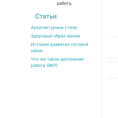
работу.
Статьи
Архитектурные стили
Здоровый образ жизни
История развития сотовой
связи
Что же такое дипломная
работа (ВКР)
Сергей
)
(22.02.2022)
качество услуг.
Все прекрасно! Наивысшее качество 
ов на этапе
Возникло несколько вопросов на эт
еджер Виктория
получения работы. Но менеджер Ви