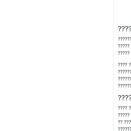
все объяснила.
???
??????
?????
?????
???? ?
?????
?????
?????
???
???? ?
?????
?? ???
?????