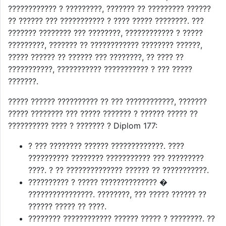
???????????? ? ?????????, ??????? ?? ????????? ??????
?? ?????? ??? ??????????? ? ???? ????? ????????. ???
??????? ???????? ??? ????????, ???????????? ? ?????
?????????, ??????? ?? ???????????? ???????? ??????,
????? ?????? ?? ?????? ??? ????????, ?? ???? ??
???????????, ??????????? ??????????? ? ??? ?????
???????.
????? ?????? ?????????? ?? ??? ????????????, ???????
????? ???????? ??? ????? ??????? ? ?????? ????? ??
?????????? ???? ? ??????? ? Diplom 177:
? ??? ???????? ?????? ?????????????. ????
?????????? ???????? ??????????? ??? ?????????
????. ? ?? ?????????????? ?????? ?? ???????????.
?????????? ? ????? ?????????????? �
????????????????. ????????, ??? ????? ?????? ??
?????? ????? ?? ????.
???????? ???????????? ?????? ????? ? ????????. ??