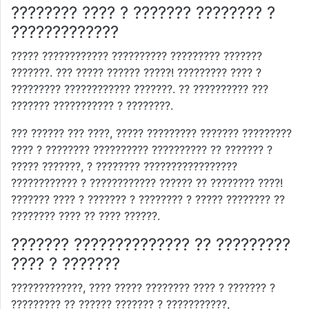
???????? ???? ? ??????? ???????? ?
?????????????
????? ???????????? ?????????? ????????? ???????
???????. ??? ????? ?????? ?????! ????????? ???? ?
????????? ???????????? ???????. ?? ?????????? ???
??????? ??????????? ? ????????.
??? ?????? ??? ????, ????? ????????? ??????? ?????????
???? ? ???????? ?????????? ?????????? ?? ??????? ?
????? ???????, ? ???????? ?????????????????
???????????? ? ???????????? ?????? ?? ???????? ????!
??????? ???? ? ??????? ? ???????? ? ????? ???????? ??
???????? ???? ?? ???? ??????.
??????? ?????????????? ?? ?????????
???? ? ???????
?????????????, ???? ????? ???????? ???? ? ??????? ?
????????? ?? ?????? ??????? ? ???????????,