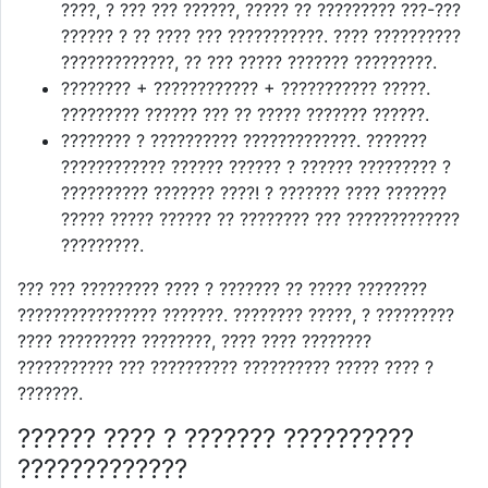
????, ? ??? ??? ??????, ????? ?? ????????? ???-???
?????? ? ?? ???? ??? ???????????. ???? ??????????
?????????????, ?? ??? ????? ??????? ?????????.
???????? + ???????????? + ??????????? ?????.
????????? ?????? ??? ?? ????? ??????? ??????.
???????? ? ?????????? ?????????????. ???????
???????????? ?????? ?????? ? ?????? ????????? ?
?????????? ??????? ????! ? ??????? ???? ???????
????? ????? ?????? ?? ???????? ??? ?????????????
?????????.
??? ??? ????????? ???? ? ??????? ?? ????? ????????
???????????????? ???????. ???????? ?????, ? ?????????
???? ????????? ????????, ???? ???? ????????
??????????? ??? ?????????? ?????????? ????? ???? ?
???????.
?????? ???? ? ??????? ??????????
?????????????