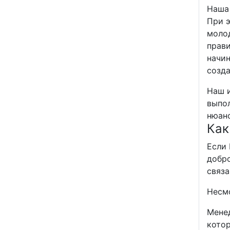
Наша 
При э
моло
прави
начин
созда
Наш и
выпо
нюанс
Как
Если 
добро
связа
Несмо
Менед
кото