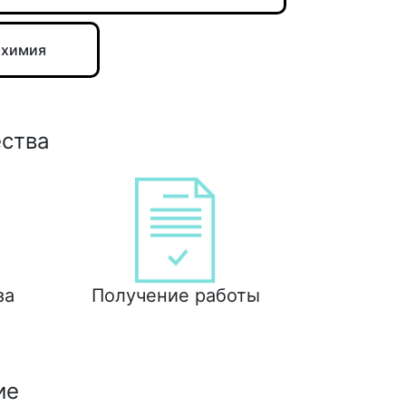
 химия
ества
за
Получение работы
ие