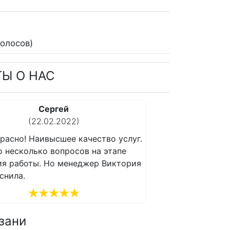
олосов)
ТЫ О НАС
Сергей
(22.02.2022)
(1
расно! Наивысшее качество услуг.
Все прекрасно! Н
о несколько вопросов на этапе
Возникло несколь
ия работы. Но менеджер Виктория
получения работы
снила.
все объяснила.
зани