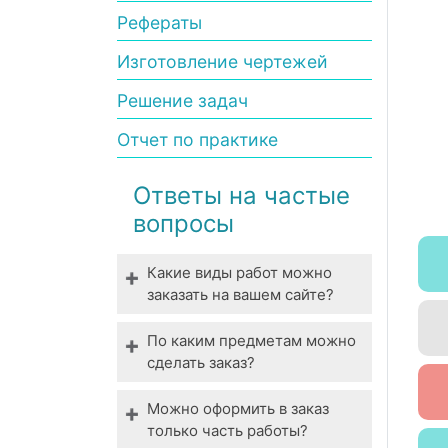
Рефераты
Изготовление чертежей
Решение задач
Отчет по практике
Ответы на частые
вопросы
Какие виды работ можно
заказать на вашем сайте?
Мы выполняем все виды
По каким предметам можно
студенческих работ. У нас
сделать заказ?
вы можете заказать
Технические,
выполнение даже
Можно оформить в заказ
гуманитарные,
специфической работы.
только часть работы?