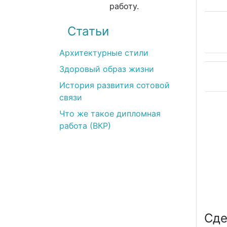
работу.
Статьи
Архитектурные стили
Здоровый образ жизни
История развития сотовой
связи
Илья
Что же такое дипломная
(12.03.2022)
работа (ВКР)
Все прекрасно! Наивысшее качество услуг.
Возникло несколько вопросов на этапе
получения работы. Но менеджер Виктория
все объяснила.
Сде