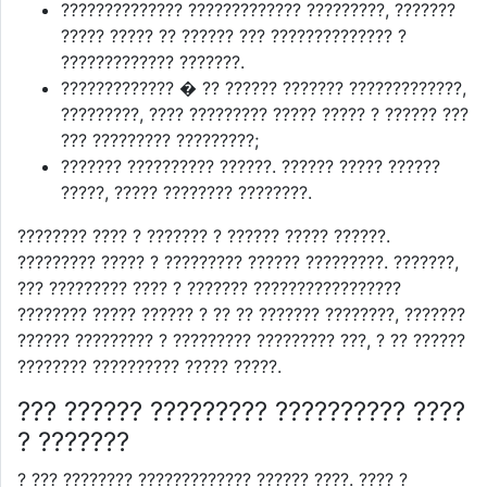
?????????????? ????????????? ?????????, ???????
????? ????? ?? ?????? ??? ?????????????? ?
????????????? ???????.
????????????? � ?? ?????? ??????? ?????????????,
?????????, ???? ????????? ????? ????? ? ?????? ???
??? ????????? ?????????;
??????? ?????????? ??????. ?????? ????? ??????
?????, ????? ???????? ????????.
???????? ???? ? ??????? ? ?????? ????? ??????.
????????? ????? ? ????????? ?????? ?????????. ???????,
??? ????????? ???? ? ??????? ?????????????????
???????? ????? ?????? ? ?? ?? ??????? ????????, ???????
?????? ????????? ? ????????? ????????? ???, ? ?? ??????
???????? ?????????? ????? ?????.
??? ?????? ????????? ?????????? ????
? ???????
? ??? ???????? ????????????? ?????? ????. ???? ?