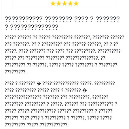
??????????? ???????? ???? ? ???????
? ??????????????
????? ?????? ?? ????? ????????? ???????, ??????? ??????
??? ???????. ?? ? ????????? ??? ?????? ??????, ?? ? ??
?????. ???? ??????? ??? ???? ??? ?????????. ??????????
????? ??? ???????? ???????? ??????????????. ??
????????? ?? ??????, ????? ????? ???????? ? ????????
?????????.
???? ? ??????? � ???? ??????????? ?????. ?????????
???? ????????? ????? ???? ? ??????? �
???????????????? ??????? ??? ?????????, ???????
???????? ????????? ? ?????. ?????? ??? ??????????? ?
????? ????? ??????????? ?????? ????????? ? ??????
?????? ???? ???? ? ????????? ? ??????, ????? ?????
????????? ????? ????????????!