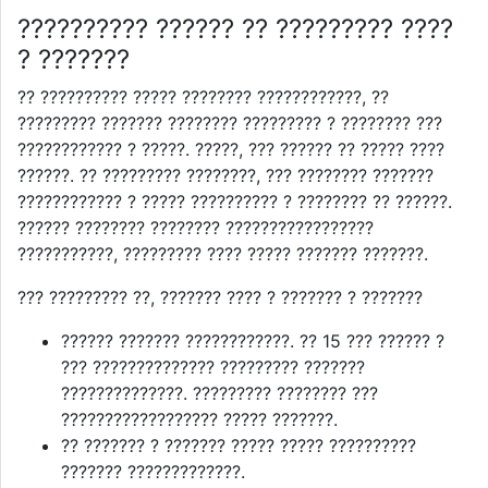
?????????? ?????? ?? ????????? ????
? ???????
?? ?????????? ????? ???????? ????????????, ??
????????? ??????? ???????? ????????? ? ???????? ???
???????????? ? ?????. ?????, ??? ?????? ?? ????? ????
??????. ?? ????????? ????????, ??? ???????? ???????
???????????? ? ????? ?????????? ? ???????? ?? ??????.
?????? ???????? ???????? ?????????????????
???????????, ????????? ???? ????? ??????? ???????.
??? ????????? ??, ??????? ???? ? ??????? ? ???????
?????? ??????? ????????????. ?? 15 ??? ?????? ?
??? ?????????????? ????????? ???????
??????????????. ????????? ???????? ???
?????????????????? ????? ???????.
?? ??????? ? ??????? ????? ????? ??????????
??????? ?????????????.