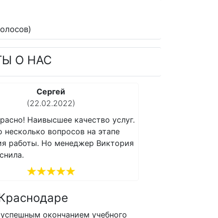
олосов)
ТЫ О НАС
Сергей
(22.02.2022)
(1
расно! Наивысшее качество услуг.
Все прекрасно! Н
о несколько вопросов на этапе
Возникло несколь
ия работы. Но менеджер Виктория
получения работы
снила.
все объяснила.
 Краснодаре
 успешным окончанием учебного