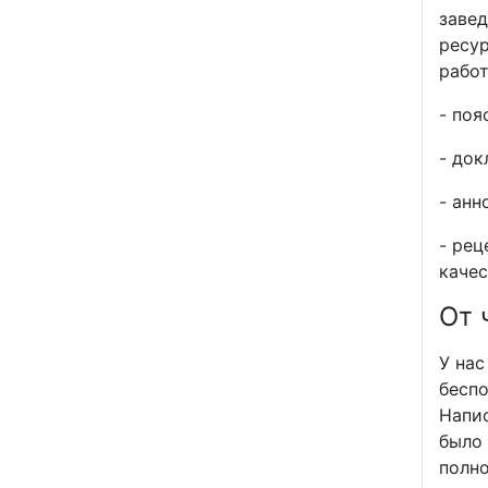
завед
ресур
работ
- поя
- док
- анн
- рец
качес
От 
У нас
беспо
Напис
было 
полно