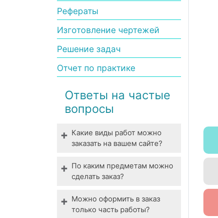
Рефераты
Изготовление чертежей
Решение задач
Отчет по практике
Ответы на частые
вопросы
Какие виды работ можно
заказать на вашем сайте?
Мы выполняем все виды
По каким предметам можно
студенческих работ. У нас
сделать заказ?
вы можете заказать
Технические,
выполнение даже
Можно оформить в заказ
гуманитарные,
специфической работы.
только часть работы?