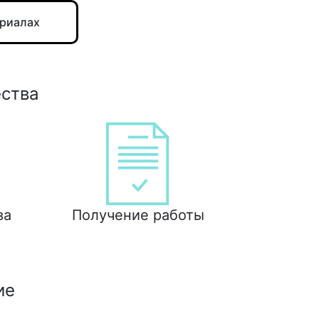
ериалах
ества
за
Получение работы
ие