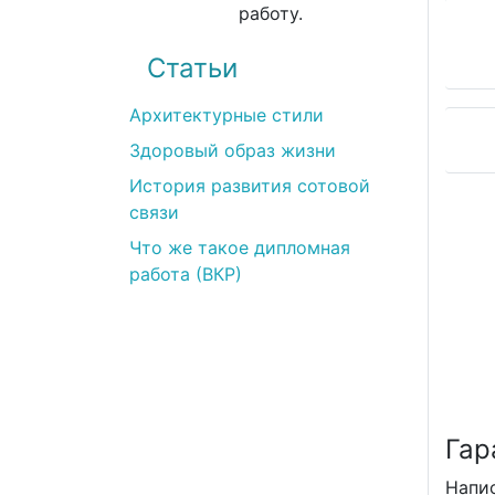
работу.
Статьи
Архитектурные стили
Здоровый образ жизни
История развития сотовой
Илья
связи
(12.03.2022)
Что же такое дипломная
Все прекрасно! Наивысшее качество услуг.
работа (ВКР)
Возникло несколько вопросов на этапе
получения работы. Но менеджер Виктория
все объяснила.
Гар
Напи