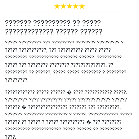
??????? ?????????? ?? ?????
????????????? ?????? ??????
????? ????????? ??? ????????? ???????? ????????? ?
????? ???????????, ??? ?????????? ????? ?????
????????? ???????????? ??????? ??????. ??????????
????? ??? ???????? ???????? ??????????????. ??
????????? ?? ??????, ????? ????? ???????? ? ????????
?????????.
???????????? ????? ?????? � ???? ??????????? ?????.
????????? ???? ????????? ????? ????????????? ??????
?????? � ???????????????? ??????? ??? ?????????,
??????? ???????? ????????? ? ?????. ???????????? ?????
?????? ?? ????? ? ????? ?????????? � ??? ????????
?????????? ???????????? ????? ?????? ?? ?????????
????.