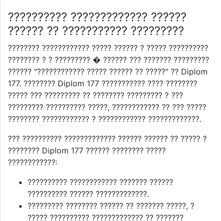
?????????? ????????????? ??????
?????? ?? ??????????? ?????????
???????? ???????????? ????? ?????? ? ????? ??????????
???????? ? ? ????????? � ?????? ??? ??????? ?????????
?????? "???????????? ????? ?????? ?? ?????" ?? Diplom
177. ???????? Diplom 177 ??????????? ???? ????????
????? ??? ????????? ?? ???????? ????????? ? ???
????????? ?????????? ?????, ???????????? ?? ??? ?????
???????? ???????????? ? ???????????? ?????????????.
??? ?????????? ????????????? ?????? ?????? ?? ????? ?
???????? Diplom 177 ?????? ???????? ?????
????????????:
?????????? ???????????? ??????? ??????
?????????? ?????? ?????????????.
????????? ???????? ?????? ?? ??????? ?????, ?
????? ?????????? ????????????? ?? ???????