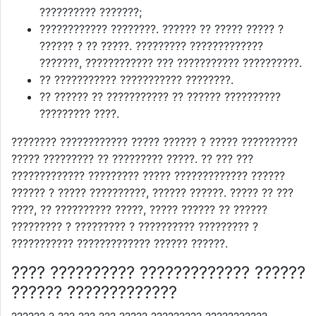
?????????? ???????;
???????????? ????????. ?????? ?? ????? ????? ?
?????? ? ?? ?????. ????????? ?????????????
???????, ???????????? ??? ??????????? ??????????.
?? ??????????? ??????????? ????????.
?? ?????? ?? ??????????? ?? ?????? ??????????
????????? ????.
???????? ???????????? ????? ?????? ? ????? ??????????
????? ????????? ?? ????????? ?????. ?? ??? ???
????????????? ????????? ????? ????????????? ??????
?????? ? ????? ??????????, ?????? ??????. ????? ?? ???
????, ?? ?????????? ?????, ????? ?????? ?? ??????
????????? ? ????????? ? ?????????? ????????? ?
??????????? ????????????? ?????? ??????.
???? ?????????? ????????????? ??????
?????? ?????????????