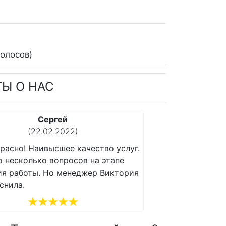
олосов)
ТЫ О НАС
Денис
(13.02.2022)
.
Все прекрасно! Наивысшее качество услуг.
Все п
Возникло несколько вопросов на этапе
Возни
я
получения работы. Но менеджер Виктория
получ
все объяснила.
все о