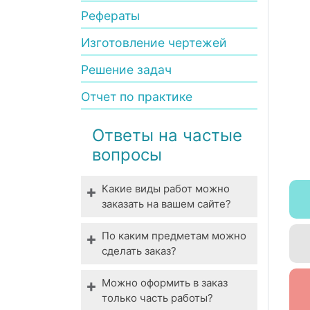
Рефераты
Изготовление чертежей
Решение задач
Отчет по практике
Ответы на частые
вопросы
Какие виды работ можно
заказать на вашем сайте?
Мы выполняем все виды
По каким предметам можно
студенческих работ. У нас
сделать заказ?
вы можете заказать
Технические,
выполнение даже
Можно оформить в заказ
гуманитарные,
специфической работы.
только часть работы?