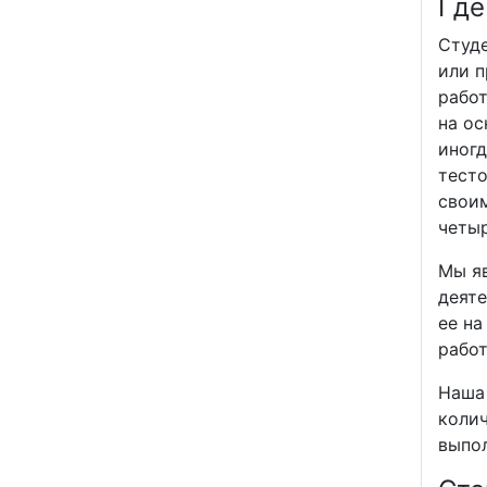
Где
Студ
или п
работ
на ос
иногд
тесто
своим
четыр
Мы яв
деяте
ее на
работ
Наша
колич
выпо