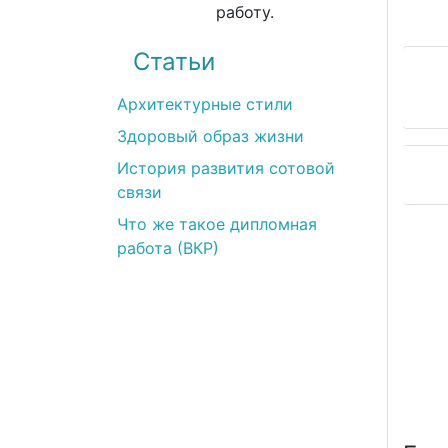
работу.
Статьи
Архитектурные стили
Здоровый образ жизни
История развития сотовой
связи
Что же такое дипломная
я
Артём
работа (ВКР)
2022)
(03.03.2022)
шее качество услуг.
Все прекрасно! Наивысшее качес
просов на этапе
Возникло несколько вопросов на
 менеджер Виктория
получения работы. Но менеджер
все объяснила.