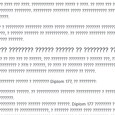
? ???? ??? ????. ??????????? ???? ????? ? ????. ?? ???? ??? 
??????? ????????. ????????? ???????? ????? ???????????? ???
????.
? ? ????????? ???????? ????? ????? ????????? ??????? ??????
??, ? ?????? ??????? ?? ???????????. ?? ?????? ???????? ????
???? ???????.
??? ???????? ?????? ?????? ?? ???????? ?
? ?? ??? ??? ?? ??????, ??? ???????? ???????? ? ?????? ???, 
???????? ? ???! ? ??????, ?? ???? ?? ??????? ????? ?????????
???? ???????? ?????????? ???????? ?????? ?? ?????.
???????? ?????? ? ???????? Diplom 177, ?? ????????:
???????? ??????. ?? ??????????? ??????? ???????????? ? ????
???????.
???????? ????? ?????? ??????? ??????. Diplom 177 ???????? ?
??????? ?? ??????????????, ? ??????? ?????? ???? ????????? ?