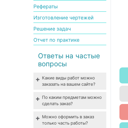
Рефераты
Изготовление чертежей
Решение задач
Отчет по практике
Ответы на частые
вопросы
Какие виды работ можно
заказать на вашем сайте?
Мы выполняем все виды
По каким предметам можно
студенческих работ. У нас
сделать заказ?
вы можете заказать
Технические,
выполнение даже
Можно оформить в заказ
гуманитарные,
специфической работы.
только часть работы?