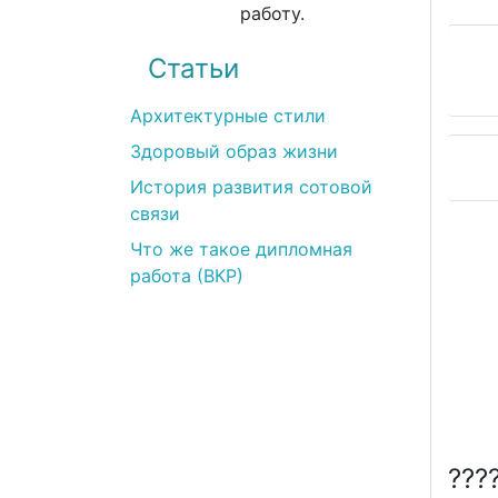
работу.
Статьи
Архитектурные стили
Здоровый образ жизни
История развития сотовой
связи
Илья
Что же такое дипломная
(12.03.2022)
работа (ВКР)
Все прекрасно! Наивысшее качество услуг.
Возникло несколько вопросов на этапе
получения работы. Но менеджер Виктория
все объяснила.
???