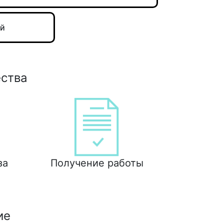
ий
ества
за
Получение работы
ие