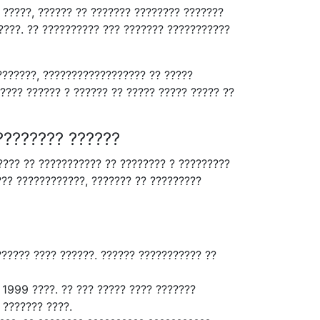
? ?????, ?????? ?? ??????? ???????? ???????
????. ?? ?????????? ??? ??????? ???????????
???????, ?????????????????? ?? ?????
???? ?????? ? ?????? ?? ????? ????? ????? ??
???????? ??????
????? ?? ??????????? ?? ???????? ? ?????????
??? ????????????, ??????? ?? ?????????
?????? ???? ??????. ?????? ??????????? ??
 1999 ????. ?? ??? ????? ???? ???????
 ??????? ????.