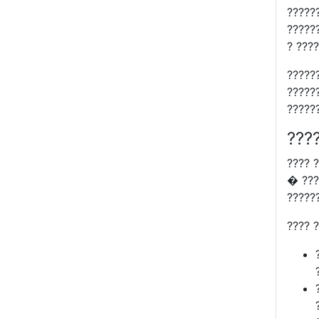
??????
?????
? ????
?????
??????
?????
???
???? ?
� ???
?????
???? 