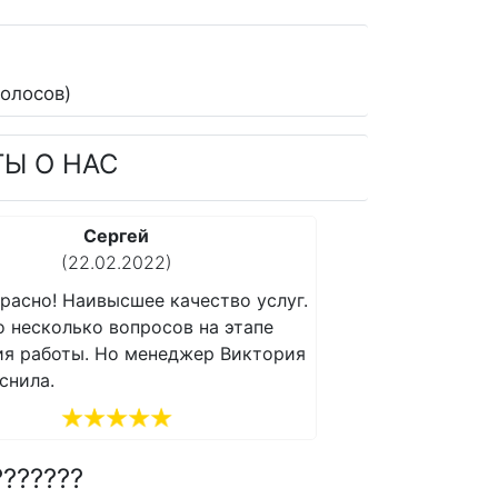
олосов)
ТЫ О НАС
Сергей
(22.02.2022)
(1
расно! Наивысшее качество услуг.
Все прекрасно! Н
о несколько вопросов на этапе
Возникло несколь
ия работы. Но менеджер Виктория
получения работы
снила.
все объяснила.
???????