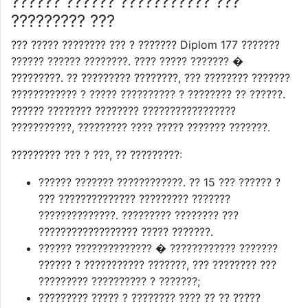
?????? ?????? ??????????? ???
????????? ???
??? ????? ???????? ??? ? ??????? Diplom 177 ???????
?????? ?????? ????????. ???? ????? ??????? �
?????????. ?? ????????? ????????, ??? ???????? ???????
???????????? ? ????? ?????????? ? ???????? ?? ??????.
?????? ???????? ???????? ?????????????????
???????????, ????????? ???? ????? ??????? ???????.
????????? ??? ? ???, ?? ?????????:
?????? ??????? ????????????. ?? 15 ??? ?????? ?
??? ?????????????? ????????? ???????
??????????????. ????????? ???????? ???
?????????????????? ????? ???????.
?????? ?????????????? � ???????????? ???????
?????? ? ??????????? ???????, ??? ???????? ???
????????? ?????????? ? ???????;
????????? ????? ? ???????? ???? ?? ?? ?????