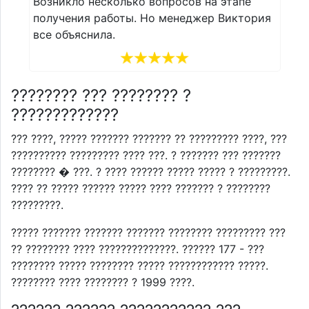
апе
Возникло несколько вопросов на этапе
иктория
получения работы. Но менеджер Виктория
все объяснила.
???????? ??? ???????? ?
?????????????
??? ????, ????? ??????? ??????? ?? ????????? ????, ???
?????????? ????????? ???? ???. ? ??????? ??? ???????
???????? � ???. ? ???? ?????? ????? ????? ? ?????????.
???? ?? ????? ?????? ????? ???? ??????? ? ????????
?????????.
????? ??????? ??????? ??????? ???????? ????????? ???
?? ???????? ???? ??????????????. ?????? 177 - ???
???????? ????? ???????? ????? ???????????? ?????.
???????? ???? ???????? ? 1999 ????.