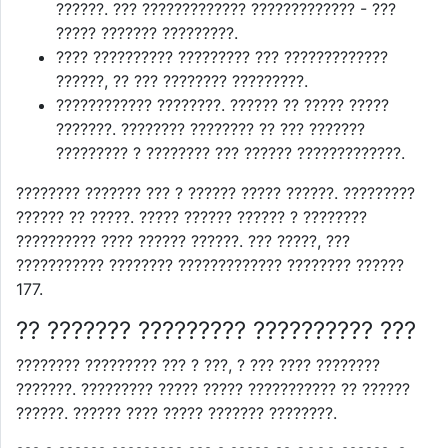
??????. ??? ????????????? ????????????? - ???
????? ??????? ?????????.
???? ?????????? ????????? ??? ?????????????
??????, ?? ??? ???????? ?????????.
???????????? ????????. ?????? ?? ????? ?????
???????. ???????? ???????? ?? ??? ???????
????????? ? ???????? ??? ?????? ?????????????.
???????? ??????? ??? ? ?????? ????? ??????. ?????????
?????? ?? ?????. ????? ?????? ?????? ? ????????
?????????? ???? ?????? ??????. ??? ?????, ???
??????????? ???????? ????????????? ???????? ??????
177.
?? ??????? ????????? ?????????? ???
???????? ????????? ??? ? ???, ? ??? ???? ????????
???????. ????????? ????? ????? ??????????? ?? ??????
??????. ?????? ???? ????? ??????? ????????.