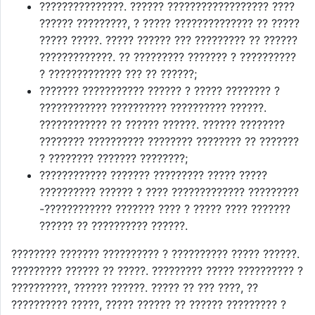
???????????????. ?????? ?????????????????? ????
?????? ?????????, ? ????? ?????????????? ?? ?????
????? ?????. ????? ?????? ??? ????????? ?? ??????
?????????????. ?? ????????? ??????? ? ??????????
? ????????????? ??? ?? ??????;
??????? ??????????? ?????? ? ????? ???????? ?
???????????? ?????????? ?????????? ??????.
???????????? ?? ?????? ??????. ?????? ????????
???????? ?????????? ???????? ???????? ?? ???????
? ???????? ??????? ????????;
???????????? ??????? ????????? ????? ?????
?????????? ?????? ? ???? ????????????? ?????????
-???????????? ??????? ???? ? ????? ???? ???????
?????? ?? ?????????? ??????.
???????? ??????? ?????????? ? ?????????? ????? ??????.
????????? ?????? ?? ?????. ????????? ????? ?????????? ?
??????????, ?????? ??????. ????? ?? ??? ????, ??
?????????? ?????, ????? ?????? ?? ?????? ????????? ?